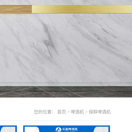
您的位置：
首页
>
啤酒机
>
保鲜啤酒机