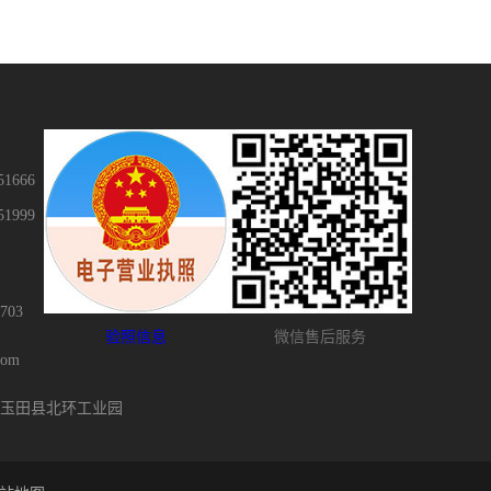
51666
51999
703
验照信息
微信售后服务
com
玉田县北环工业园