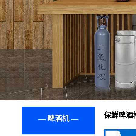
保鲜啤酒
— 啤酒机 —