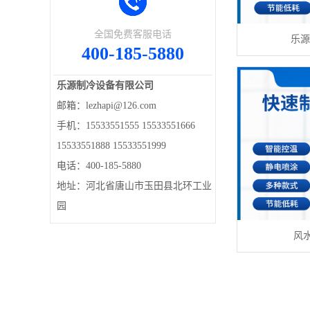
全国免费客服电话
乐源
400-185-5880
乐源制冷设备有限公司
邮箱：lezhapi@126.com
手机：15533551555 15533551666
15533551888 15533551999
电话：400-185-5880
地址：河北省唐山市玉田县北环工业
园
风