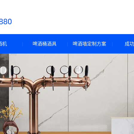
酒机
啤酒桶酒具
啤酒墙定制方案
成