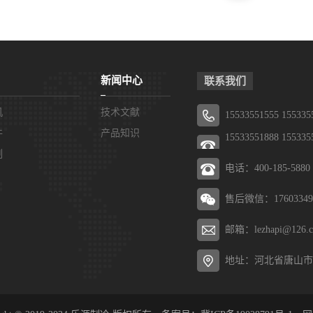
新闻中心
联系我们
机
技术文献
15533551555 155335
件
产品知识
15533551888 155335
制
电话：400-185-5880
售后微信：17603349
邮箱：lezhapi@126.
地址：河北省唐山市